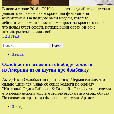
В новом сезоне 2018 – 2019 большинство дизайнеров не стали
удивлять нас необычным кроем или фантазийной
асимметрией. На подиуме были модели, которые
действительно можно носить. Но простота кроя не означает,
что нельзя будет создать потрясающий образ. Многие
дизайнеры остановили свой…
Пагинация
1
2
3
Next
записей
Найти:
Звезды
Охлобыстин вспомнил об обиде коллеги
из Америки из-за шутки про бомбежку
Актер Иван Охлобыстин признался в Telegram-канале, что
сильно удивился, узнав об обиде коллеги по сериалу
"Интерны" Одина Байрона. © Газета.Ru Охлобыстин отметил,
что американскому коллеге стоило рассказать о своих обидах.
По словам актера, тогда бы он так не шутил. Артист…
Звезды