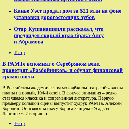
Канье Уэст продал дом за $21 млн на фоне
установки дорогостоящих зубов
Отар Кушанашвили рассказал, что
предвидел скорый крах брака Алсу
и Абрамова
Театр
​​В РАМТе вспомнят о Серебряном веке,
проветрят «Разбойников» и обучат финансовой
грамотности
В Российском академическом молодёжном театре объявлены
планы на новый, 104-й сезон. В фокусе внимания – редко
ставящаяся классика и современная литература. Первую
премьеру большой сцены выпустит худрук РАМТа, Алексей
Бородин. Он взялся за пьесу Бориса Зайцева «Усадьба
Ланиных». Историю о…
Театр