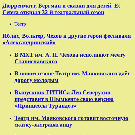
Дюрренматт, Бергман и сказки для детей. Et
Cetera открыл 32-й театральный сезон
Театр
​​Иблис, Вольтер, Чехов и другие герои фестиваля
«Александринский»
В МХТ им. А. П. Чехова исполняют мечту
Станиславского
В новом сезоне Театр им. Маяковского даёт
дорогу молодым
Выпускник ГИТИСа Лев Северухин
представит в Шымкенте свою версию
«Принцессы Турандот»
Театр им. Маяковского готовит восточную
сказку-экстраваганцу