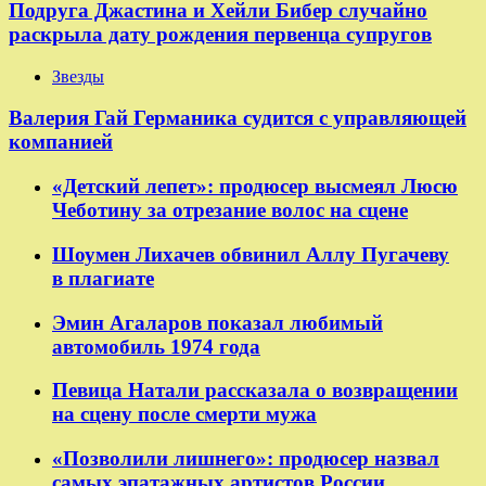
Подруга Джастина и Хейли Бибер случайно
раскрыла дату рождения первенца супругов
Звезды
Валерия Гай Германика судится с управляющей
компанией
«Детский лепет»: продюсер высмеял Люсю
Чеботину за отрезание волос на сцене
Шоумен Лихачев обвинил Аллу Пугачеву
в плагиате
Эмин Агаларов показал любимый
автомобиль 1974 года
Певица Натали рассказала о возвращении
на сцену после смерти мужа
«Позволили лишнего»: продюсер назвал
самых эпатажных артистов России