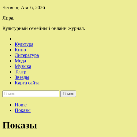
Skip
Четверг, Авг 6, 2026
to
Лира.
content
Культурный семейный онлайн-журнал.
Культура
Кино
Литература
Мода
Музыка
Театр
Звезды
Карта сайта
Найти:
Home
Показы
Показы