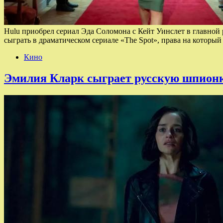
Hulu приобрел сериал Эда Соломона с Кейт Уинслет в главной
сыграть в драматическом сериале «The Spot», права на которы
Кино
Эмилия Кларк сыграет русскую шпионку