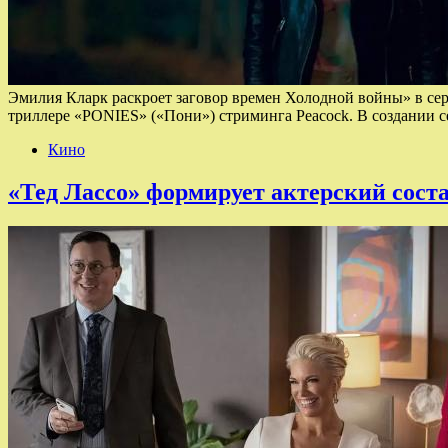
Эмилия Кларк раскроет заговор времен Холодной войны» в се
триллере «PONIES» («Пони») стриминга Peacock. В создании 
Кино
«Тед Лассо» формирует актерский соста