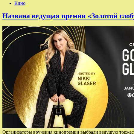
Кино
Названа ведущая премии «Золотой глоб
Организаторы вручения кинопремии выбрали ведущую торжест