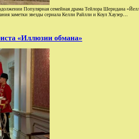
продолжении Популярная семейная драма Тейлора Шеридана «Йел
сания заметки звезды сериала Келли Райлли и Коул Хаузер…
риста «Иллюзии обмана»