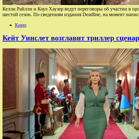
Келли Райлли и Коул Хаузер ведут переговоры об участии в 
шестой сезон. По сведениям издания Deadline, на момент напи
Кино
Кейт Уинслет возглавит триллер сцена