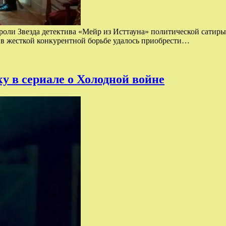
 роли Звезда детектива «Мейр из Исттауна» политической сатир
й в жесткой конкурентной борьбе удалось приобрести…
 в сериале о Холодной войне