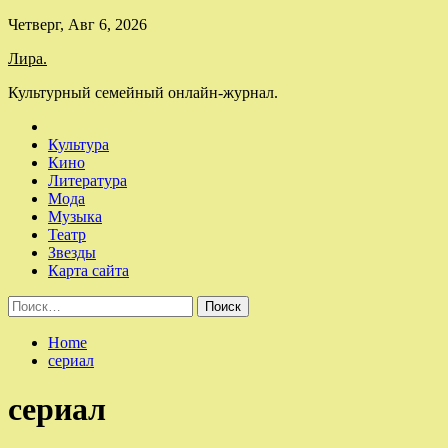
Skip
Четверг, Авг 6, 2026
to
Лира.
content
Культурный семейный онлайн-журнал.
Культура
Кино
Литература
Мода
Музыка
Театр
Звезды
Карта сайта
Найти:
Home
сериал
сериал