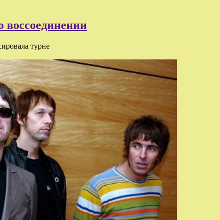
о воссоединении
сировала турне