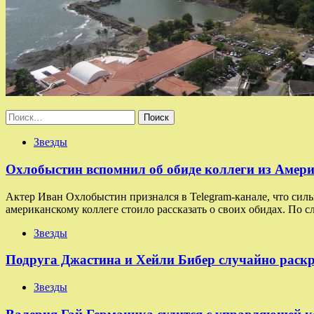
Найти:
Звезды
Охлобыстин вспомнил об обиде коллеги из Амери
Актер Иван Охлобыстин признался в Telegram-канале, что силь
американскому коллеге стоило рассказать о своих обидах. По с
Звезды
Подруга Джастина и Хейли Бибер случайно раскр
Звезды