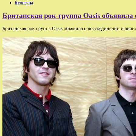
Культура
Британская рок-группа Oasis объявила 
Британская рок-группа Oasis объявила о воссоединении и анон