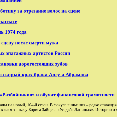
компанией
отину за отрезание волос на сцене
лагиате
ь 1974 года
 сцену после смерти мужа
ых эпатажных артистов России
становки дорогостоящих зубов
л скорый крах брака Алсу и Абрамова
т «Разбойников» и обучат финансовой грамотности
ны на новый, 104-й сезон. В фокусе внимания – редко ставящая
зялся за пьесу Бориса Зайцева «Усадьба Ланиных». Историю о 