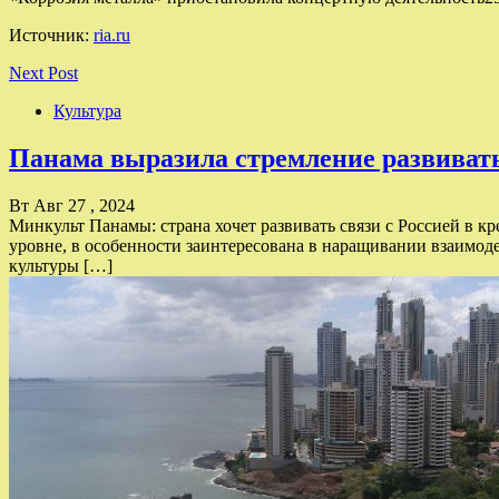
Источник:
ria.ru
Next Post
Культура
Панама выразила стремление развивать
Вт Авг 27 , 2024
Минкульт Панамы: страна хочет развивать связи с Россией в 
уровне, в особенности заинтересована в наращивании взаимод
культуры […]