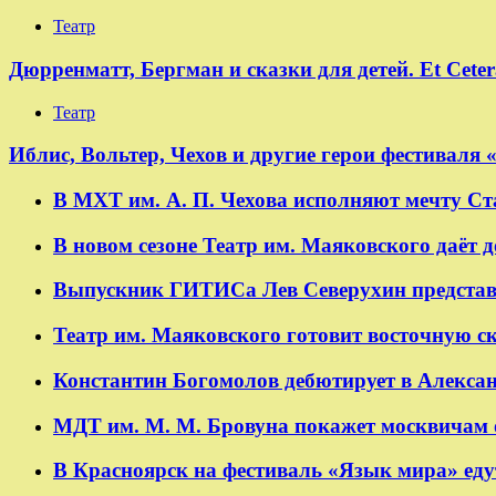
Театр
Дюрренматт, Бергман и сказки для детей. Et Cete
Театр
​​Иблис, Вольтер, Чехов и другие герои фестивал
В МХТ им. А. П. Чехова исполняют мечту Ст
В новом сезоне Театр им. Маяковского даёт
Выпускник ГИТИСа Лев Северухин представ
Театр им. Маяковского готовит восточную с
Константин Богомолов дебютирует в Алексан
МДТ им. М. М. Бровуна покажет москвичам 
В Красноярск на фестиваль «Язык мира» еду