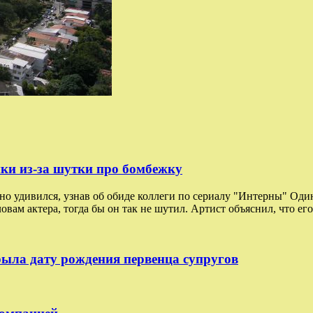
ки из-за шутки про бомбежку
но удивился, узнав об обиде коллеги по сериалу "Интерны" Оди
ловам актера, тогда бы он так не шутил. Артист объяснил, что е
ыла дату рождения первенца супругов