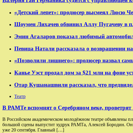
Валерия Гай Германика судится с управляющей 
«Детский лепет»: продюсер высмеял Люсю Чеб
Шоумен Лихачев обвинил Аллу Пугачеву в п
Эмин Агаларов показал любимый автомобил
Певица Натали рассказала о возвращении на
«Позволили лишнего»: продюсер назвал сам
Канье Уэст продал дом за $21 млн на фоне у
Отар Кушанашвили рассказал, что предвиде
Театр
​​В РАМТе вспомнят о Серебряном веке, проветря
В Российском академическом молодёжном театре объявлены пла
большой сцены выпустит худрук РАМТа, Алексей Бородин. Он в
уже 20 сентября. Главный […]