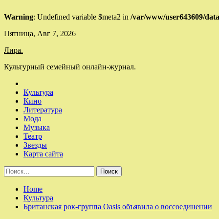
Warning
: Undefined variable $meta2 in
/var/www/user643609/data/
Skip
Пятница, Авг 7, 2026
to
Лира.
content
Культурный семейный онлайн-журнал.
Культура
Кино
Литература
Мода
Музыка
Театр
Звезды
Карта сайта
Найти:
Home
Культура
Британская рок-группа Oasis объявила о воссоединении