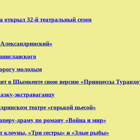
ra открыл 32-й театральный сезон
я «Александринский»
аниславского
 дорогу молодым
ит в Шымкенте свою версию «Принцессы Турандо
казку-экстраваганцу
дринском театре «горькой пьесой»
оперу-драму по роману «Война и мир»
т клоуны, «Три сестры» и «Злые рыбы»