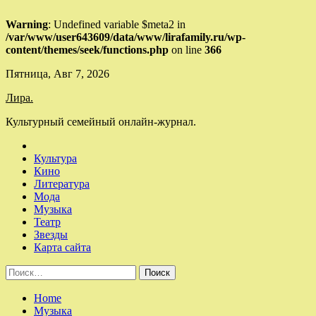
Warning
: Undefined variable $meta2 in
/var/www/user643609/data/www/lirafamily.ru/wp-
content/themes/seek/functions.php
on line
366
Skip
Пятница, Авг 7, 2026
to
Лира.
content
Культурный семейный онлайн-журнал.
Культура
Кино
Литература
Мода
Музыка
Театр
Звезды
Карта сайта
Найти:
Home
Музыка