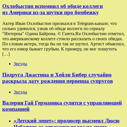
Охлобыстин вспомнил об обиде коллеги
из Америки из-за шутки про бомбежку
Актер Иван Охлобыстин признался в Telegram-канале, что
сильно удивился, узнав об обиде коллеги по сериалу
"Интерны" Одина Байрона. © Газета.Ru Охлобыстин отметил,
что американскому коллеге стоило рассказать о своих обидах.
По словам актера, тогда бы он так не шутил. Артист объяснил,
что его юмор бывает грубым. К примеру, он мог пошутить
[…]
Звезды
Подруга Джастина и Хейли Бибер случайно
раскрыла дату рождения первенца супругов
Звезды
Валерия Гай Германика судится с управляющей
компанией
«Детский лепет»: продюсер высмеял Люсю
Чеботину за отрезание волос на сцене