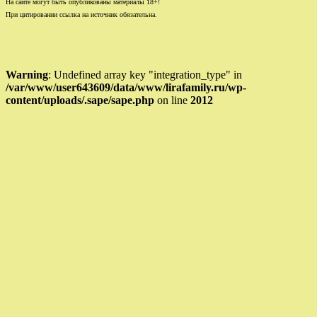
На сайте могут быть опубликованы материалы 18+!
При цитировании ссылка на источник обязательна.
Warning
: Undefined array key "integration_type" in
/var/www/user643609/data/www/lirafamily.ru/wp-
content/uploads/.sape/sape.php
on line
2012