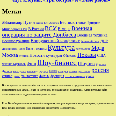
Метки
Беспилотники
#Владимир Путин
Брифинг
Бен Аффлек
Атака
ВСУ
Военная
В России
В мире
Минобороны РФ
операция по защите Донбасса
Военная техника
Вооруженный конфликт
Военнослужащие
ДНР
Григорий Лепс
Культура
Мода
Кино и сериалы
Дженнифер Лопес
Литература
Показы
Москва
Новости культуры
США
Общество
Музыка
Шоу-бизнес
Шоубиз
Фото
Филипп Киркоров
Ярослав
россия
кино
ален делон
голливуд
комедия
комикс
Дронов
дэдпул
росомаха
сериал
фильм
франция
фантастика
ужас
чужой
что посмотреть
Все материалы на данном сайте взяты из открытых источников и предоставляются исключительно в
ознакомительных целях. Права на материалы принадлежат их владельцам. Администрация сайта
ответственности за содержание материала не несет.
Если Вы обнаружили на нашем сайте материалы, которые нарушают авторские права, принадлежащие
Вам, Вашей компании или организации, пожалуйста, сообщите нам.