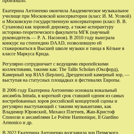
произошло.
Екатерина Антоненко окончила Академическое музыкальное
училище при Московской консерватории (класс И. М. Усовой)
и Московскую государственную консерваторию (класс В. В.
Суханова) как хоровой дирижер, а также аспирантуру
историко-теоретического факультета МГК (научный
руководитель — Р. А. Насонов). В 2010 году выиграла
конкурс на стипендию DAAD, позволившую ей
стажироваться в Высшей школе музыки и танца в Кёльне в
классе Маркуса Крида.
Регулярно сотрудничает с ведущими европейскими
коллективами, такими как: The Tallis Scholars (Оксфорд),
Камерный хор RIAS (Берлин), Дрезденский камерный хор, —
выступая на статусных площадках и фестивалях Европы.
В 2006 году Екатерина Антоненко основала вокальный
ансамбль Intrada, в короткий срок ставший одним из самых
востребованных хоров российской концертной сцены и
регулярно выступающий с такими музыкантами, как
Владимир Юровский, Михаил Плетнев, Жан-Кристоф
Спинози и ансамблями Le Poème Harmonique, Il Giardino
Armonico и др.
В 2022 Екатерина Антоненко возглавила хор Пермского