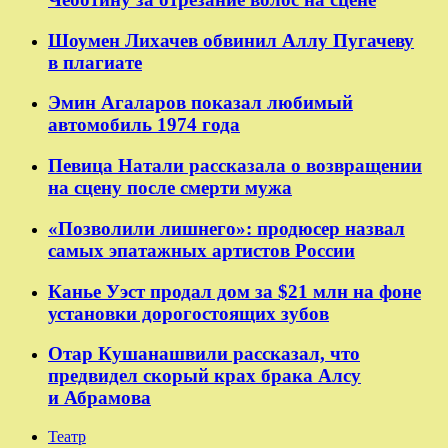
Шоумен Лихачев обвинил Аллу Пугачеву
в плагиате
Эмин Агаларов показал любимый
автомобиль 1974 года
Певица Натали рассказала о возвращении
на сцену после смерти мужа
«Позволили лишнего»: продюсер назвал
самых эпатажных артистов России
Канье Уэст продал дом за $21 млн на фоне
установки дорогостоящих зубов
Отар Кушанашвили рассказал, что
предвидел скорый крах брака Алсу
и Абрамова
Театр