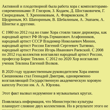
Активной и плодотворной была работа хора с композиторами-
современниками: Р. Глиэром, З. Кодаем, Д. Шостаковичем, Г.
Свиридовым, Т. Хренниковым, А. Флярковским, Р.
Щедриным, Ю. Шапориным, В. Шебалиным, А. Эшпаем, А.
Шнитке и другими.
С 1980 по 2012 год во главе Хора стояли такие дирижеры, как
народный артист РФ Игорь Германович Агафонников,
народный артист СССР Владимир Николаевич Минин,
народный артист России Евгений Сергеевич Тытянко,
народный артист России Игорь Иванович Раевский. С 2008
по 2012 год коллектив возглавлял народный артист России,
профессор Борис Тевлин. С 2012 по 2020 Хор возглавлял
ученик Тевлина Евгений Волков.
В 2020 году художественным руководителем Хора имени
Свешникова стал Геннадий Дмитряк, одновременно
возглавляющий Государственную академическую хоровую
капеллу России им. А. А. Юрлова.
Этот факт вызвал недоумение в музыкальных кругах.
Появлялась информация, что Министерство культуры
планирует слияние двух коллективов. Но в результате этого не