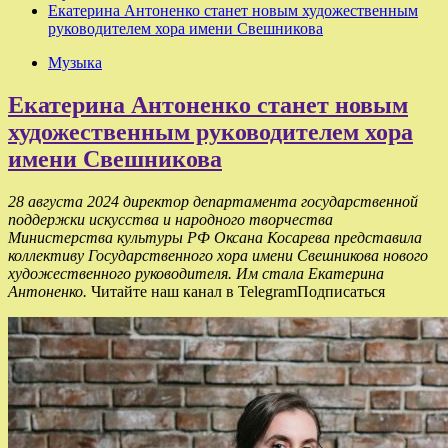
Екатерина Антоненко станет новым художественным
руководителем хора имени Свешникова
Музыка
Екатерина Антоненко станет новым
художественным руководителем хора
имени Свешникова
28 августа 2024 директор департамента государственной
поддержки искусства и народного творчества
Министерства культуры РФ Оксана Косарева представила
коллективу Государственного хора имени Свешникова нового
художественного руководителя. Им стала Екатерина
Антоненко.
Читайте наш канал в TelegramПодписаться