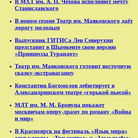
В МХТ им. А. П. Чехова исполняют мечту
Станиславского
В новом сезоне Театр им. Маяковского даёт
дорогу молодым
Выпускник ГИТИСа Лев Северухин
представит в Шымкенте свою версию
«Принцессы Турандот»
Театр им. Маяковского готовит восточную
сказку-экстраваганцу
Константин Богомолов дебютирует в
Александринском театре «горькой пьесой»
МДТ им. М. М. Бровуна покажет
москвичам оперу-драму по роману «Война
и мир»
В Красноярск на фестиваль «Язык мира»
едут клоуны, «Три сестры» и «Злые рыбы»