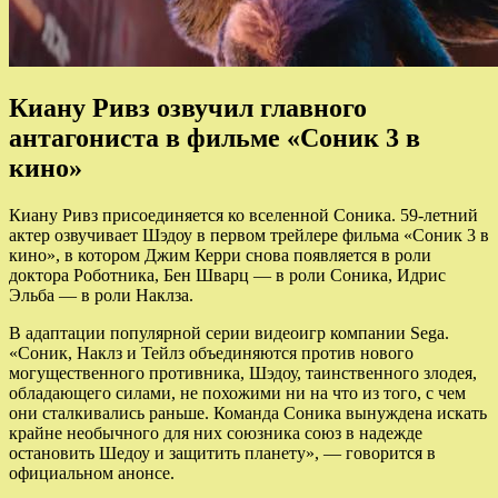
Киану Ривз озвучил главного
антагониста в фильме «Соник 3 в
кино»
Киану Ривз присоединяется ко вселенной Соника. 59-летний
актер озвучивает Шэдоу в первом трейлере фильма «Соник 3 в
кино», в котором Джим Керри снова появляется в роли
доктора Роботника, Бен Шварц — в роли Соника, Идрис
Эльба — в роли Наклза.
В адаптации популярной серии видеоигр компании Sega.
«Соник, Наклз и Тейлз объединяются против нового
могущественного противника, Шэдоу, таинственного злодея,
обладающего силами, не похожими ни на что из того, с чем
они сталкивались раньше. Команда Соника вынуждена искать
крайне необычного для них союзника союз в надежде
остановить Шедоу и защитить планету», — говорится в
официальном анонсе.