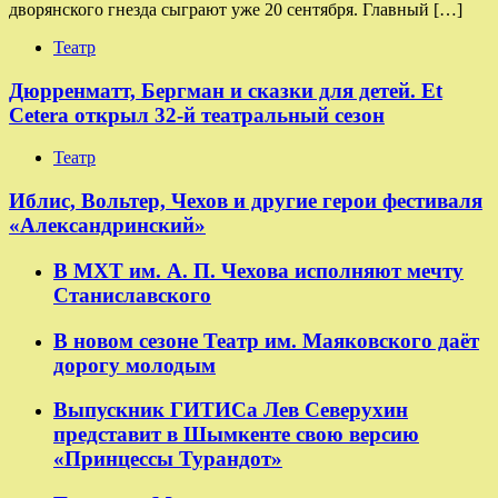
дворянского гнезда сыграют уже 20 сентября. Главный […]
Театр
Дюрренматт, Бергман и сказки для детей. Et
Cetera открыл 32-й театральный сезон
Театр
​​Иблис, Вольтер, Чехов и другие герои фестиваля
«Александринский»
В МХТ им. А. П. Чехова исполняют мечту
Станиславского
В новом сезоне Театр им. Маяковского даёт
дорогу молодым
Выпускник ГИТИСа Лев Северухин
представит в Шымкенте свою версию
«Принцессы Турандот»