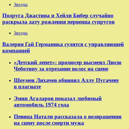
Звезды
Подруга Джастина и Хейли Бибер случайно
раскрыла дату рождения первенца супругов
Звезды
Валерия Гай Германика судится с управляющей
компанией
«Детский лепет»: продюсер высмеял Люсю
Чеботину за отрезание волос на сцене
Шоумен Лихачев обвинил Аллу Пугачеву
в плагиате
Эмин Агаларов показал любимый
автомобиль 1974 года
Певица Натали рассказала о возвращении
на сцену после смерти мужа