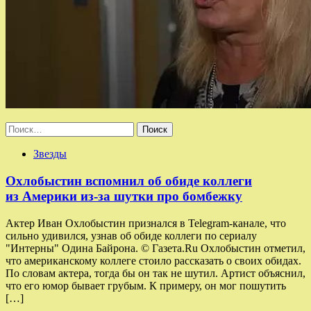
Найти:
Звезды
Охлобыстин вспомнил об обиде коллеги
из Америки из-за шутки про бомбежку
Актер Иван Охлобыстин признался в Telegram-канале, что
сильно удивился, узнав об обиде коллеги по сериалу
"Интерны" Одина Байрона. © Газета.Ru Охлобыстин отметил,
что американскому коллеге стоило рассказать о своих обидах.
По словам актера, тогда бы он так не шутил. Артист объяснил,
что его юмор бывает грубым. К примеру, он мог пошутить
[…]