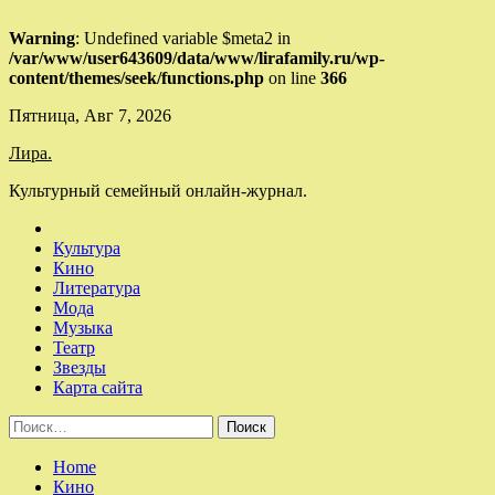
Warning
: Undefined variable $meta2 in
/var/www/user643609/data/www/lirafamily.ru/wp-
content/themes/seek/functions.php
on line
366
Skip
Пятница, Авг 7, 2026
to
Лира.
content
Культурный семейный онлайн-журнал.
Культура
Кино
Литература
Мода
Музыка
Театр
Звезды
Карта сайта
Найти:
Home
Кино