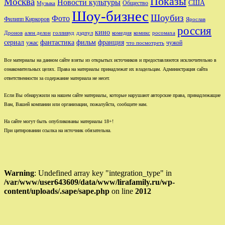
Показы
Москва
Новости культуры
США
Общество
Музыка
Шоу-бизнес
Шоубиз
Фото
Филипп Киркоров
Ярослав
россия
кино
ален делон
голливуд
комедия
комикс
Дронов
дэдпул
росомаха
сериал
фильм
франция
фантастика
ужас
чужой
что посмотреть
Все материалы на данном сайте взяты из открытых источников и предоставляются исключительно в
ознакомительных целях. Права на материалы принадлежат их владельцам. Администрация сайта
ответственности за содержание материала не несет.
Если Вы обнаружили на нашем сайте материалы, которые нарушают авторские права, принадлежащие
Вам, Вашей компании или организации, пожалуйста, сообщите нам.
На сайте могут быть опубликованы материалы 18+!
При цитировании ссылка на источник обязательна.
Warning
: Undefined array key "integration_type" in
/var/www/user643609/data/www/lirafamily.ru/wp-
content/uploads/.sape/sape.php
on line
2012