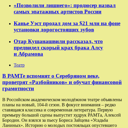
«Позволили лишнего»: продюсер назвал
самых эпатажных артистов России
Канье Уэст продал дом за $21 млн на фоне
установки дорогостоящих зубов
Отар Кушанашвили рассказал, что
предвидел скорый крах брака Алсу
и Абрамова
Театр
​​В РАМТе вспомнят о Серебряном веке,
проветрят «Разбойников» и обучат финансовой
грамотности
В Российском академическом молодёжном театре объявлены
планы на новый, 104-й сезон. В фокусе внимания – редко
ставящаяся классика и современная литература. Первую
премьеру большой сцены выпустит худрук РАМТа, Алексей
Бородин. Он взялся за пьесу Бориса Зайцева «Усадьба
Ланиных». Историю о молодых постояльцах опустевшего