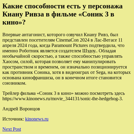
Какие способности есть у персонажа
Киану Ривза в фильме «Соник 3 в
кино»?
Впервые антагонист, которого озвучил Киану Ривз, был
представлен посетителям CinemaCon 2024 в Лас-Вегасе 11
апреля 2024 года, когда Paramount Pictures подтвердила, что
именно Роботник является создателем Шэдоу.. Обладая
необычайной скоростью, а также способностью управлять
Хаосом, силой, которая позволяет ему манипулировать
пространством и временем, он изначально позиционируется
как противник Соника, хотя в видеоиграх от Sega, на которых
основана кинофраншиза, он в конечном итоге становится
союзником.
Трейлер фильма «Соник 3 в кино» можно посмотреть здесь
https://www.kinonews.ru/movie_344131/sonic-the-hedgehog-3.
Андрей Воронцов
Источник:
kinonews.ru
Next Post