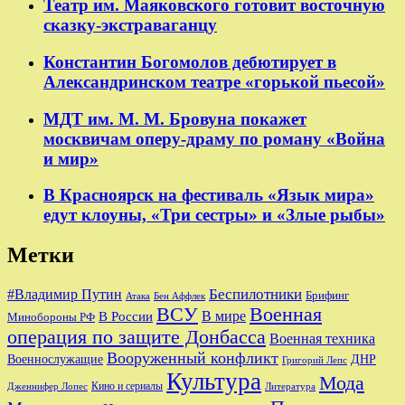
Театр им. Маяковского готовит восточную
сказку-экстраваганцу
Константин Богомолов дебютирует в
Александринском театре «горькой пьесой»
МДТ им. М. М. Бровуна покажет
москвичам оперу-драму по роману «Война
и мир»
В Красноярск на фестиваль «Язык мира»
едут клоуны, «Три сестры» и «Злые рыбы»
Метки
Беспилотники
#Владимир Путин
Брифинг
Бен Аффлек
Атака
ВСУ
Военная
В России
В мире
Минобороны РФ
операция по защите Донбасса
Военная техника
Вооруженный конфликт
Военнослужащие
ДНР
Григорий Лепс
Культура
Мода
Кино и сериалы
Дженнифер Лопес
Литература