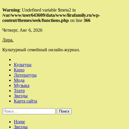
Warning
: Undefined variable $meta2 in
/var/www/user643609/data/www/lirafamily.ru/wp-
content/themes/seek/functions.php
on line
366
Skip
Четверг, Авг 6, 2026
to
Лира.
content
Культурный семейный онлайн-журнал.
Культура
Кино
Литература
Мода
Музыка
Театр
Звезды
Карта сайта
Найти:
Home
Звезды