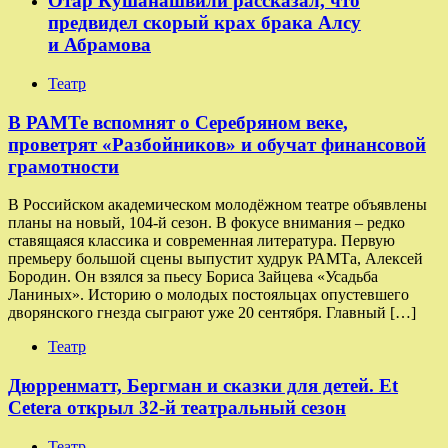
Отар Кушанашвили рассказал, что
предвидел скорый крах брака Алсу
и Абрамова
Театр
​​В РАМТе вспомнят о Серебряном веке,
проветрят «Разбойников» и обучат финансовой
грамотности
В Российском академическом молодёжном театре объявлены
планы на новый, 104-й сезон. В фокусе внимания – редко
ставящаяся классика и современная литература. Первую
премьеру большой сцены выпустит худрук РАМТа, Алексей
Бородин. Он взялся за пьесу Бориса Зайцева «Усадьба
Ланиных». Историю о молодых постояльцах опустевшего
дворянского гнезда сыграют уже 20 сентября. Главный […]
Театр
Дюрренматт, Бергман и сказки для детей. Et
Cetera открыл 32-й театральный сезон
Театр