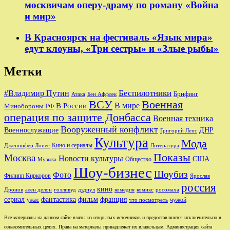
москвичам оперу-драму по роману «Война
и мир»
В Красноярск на фестиваль «Язык мира»
едут клоуны, «Три сестры» и «Злые рыбы»
Метки
Беспилотники
#Владимир Путин
Брифинг
Бен Аффлек
Атака
ВСУ
Военная
В России
В мире
Минобороны РФ
операция по защите Донбасса
Военная техника
Вооруженный конфликт
Военнослужащие
ДНР
Григорий Лепс
Культура
Мода
Кино и сериалы
Дженнифер Лопес
Литература
Показы
Москва
Новости культуры
США
Общество
Музыка
Шоу-бизнес
Шоубиз
Фото
Филипп Киркоров
Ярослав
россия
кино
ален делон
голливуд
комедия
комикс
Дронов
дэдпул
росомаха
сериал
фильм
франция
фантастика
ужас
чужой
что посмотреть
Все материалы на данном сайте взяты из открытых источников и предоставляются исключительно в
ознакомительных целях. Права на материалы принадлежат их владельцам. Администрация сайта