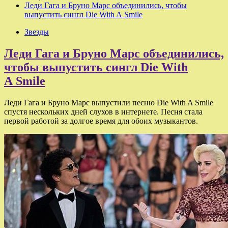
Леди Гага и Бруно Марс объединились, чтобы
выпустить сингл Die With A Smile
Звезды
Леди Гага и Бруно Марс объединились,
чтобы выпустить сингл Die With
A Smile
Леди Гага и Бруно Марс выпустили песню Die With A Smile
спустя нескольких дней слухов в интернете. Песня стала
первой работой за долгое время для обоих музыкантов.