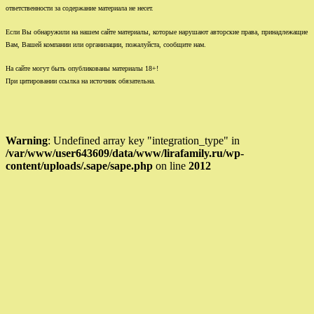
ответственности за содержание материала не несет.
Если Вы обнаружили на нашем сайте материалы, которые нарушают авторские права, принадлежащие
Вам, Вашей компании или организации, пожалуйста, сообщите нам.
На сайте могут быть опубликованы материалы 18+!
При цитировании ссылка на источник обязательна.
Warning
: Undefined array key "integration_type" in
/var/www/user643609/data/www/lirafamily.ru/wp-
content/uploads/.sape/sape.php
on line
2012