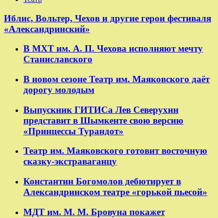
​​Иблис, Вольтер, Чехов и другие герои фестиваля
«Александринский»
В МХТ им. А. П. Чехова исполняют мечту
Станиславского
В новом сезоне Театр им. Маяковского даёт
дорогу молодым
Выпускник ГИТИСа Лев Северухин
представит в Шымкенте свою версию
«Принцессы Турандот»
Театр им. Маяковского готовит восточную
сказку-экстраваганцу
Константин Богомолов дебютирует в
Александринском театре «горькой пьесой»
МДТ им. М. М. Бровуна покажет