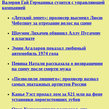
Валерия Гай Германика судится с управляющей
компанией
«Детский лепет»: продюсер высмеял Люсю
Чеботину за отрезание волос на сцене
Шоумен Лихачев обвинил Аллу Пугачеву
в плагиате
Эмин Агаларов показал любимый
автомобиль 1974 года
Певица Натали рассказала о возвращении
на сцену после смерти мужа
«Позволили лишнего»: продюсер назвал
самых эпатажных артистов России
Канье Уэст продал дом за $21 млн на фоне
установки дорогостоящих зубов