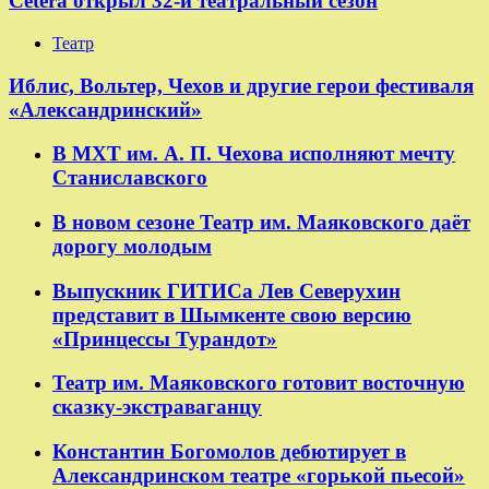
Cetera открыл 32-й театральный сезон
Театр
​​Иблис, Вольтер, Чехов и другие герои фестиваля
«Александринский»
В МХТ им. А. П. Чехова исполняют мечту
Станиславского
В новом сезоне Театр им. Маяковского даёт
дорогу молодым
Выпускник ГИТИСа Лев Северухин
представит в Шымкенте свою версию
«Принцессы Турандот»
Театр им. Маяковского готовит восточную
сказку-экстраваганцу
Константин Богомолов дебютирует в
Александринском театре «горькой пьесой»