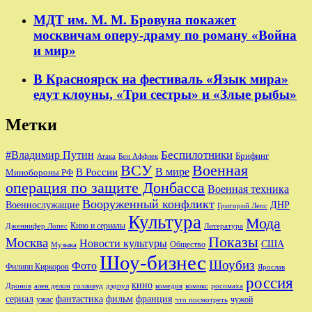
МДТ им. М. М. Бровуна покажет
москвичам оперу-драму по роману «Война
и мир»
В Красноярск на фестиваль «Язык мира»
едут клоуны, «Три сестры» и «Злые рыбы»
Метки
Беспилотники
#Владимир Путин
Брифинг
Бен Аффлек
Атака
ВСУ
Военная
В России
В мире
Минобороны РФ
операция по защите Донбасса
Военная техника
Вооруженный конфликт
Военнослужащие
ДНР
Григорий Лепс
Культура
Мода
Кино и сериалы
Дженнифер Лопес
Литература
Показы
Москва
Новости культуры
США
Общество
Музыка
Шоу-бизнес
Шоубиз
Фото
Филипп Киркоров
Ярослав
россия
кино
ален делон
голливуд
комедия
комикс
Дронов
дэдпул
росомаха
сериал
фильм
франция
фантастика
ужас
чужой
что посмотреть