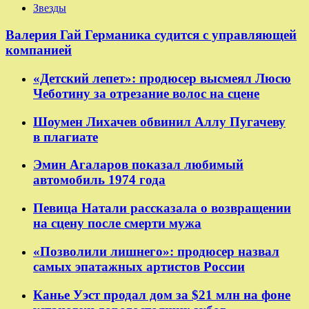
Звезды
Валерия Гай Германика судится с управляющей
компанией
«Детский лепет»: продюсер высмеял Люсю
Чеботину за отрезание волос на сцене
Шоумен Лихачев обвинил Аллу Пугачеву
в плагиате
Эмин Агаларов показал любимый
автомобиль 1974 года
Певица Натали рассказала о возвращении
на сцену после смерти мужа
«Позволили лишнего»: продюсер назвал
самых эпатажных артистов России
Канье Уэст продал дом за $21 млн на фоне