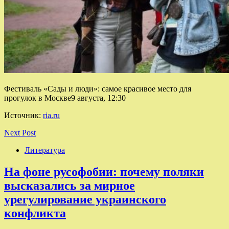
Фестиваль «Сады и люди»: самое красивое место для
прогулок в Москве9 августа, 12:30
Источник:
ria.ru
Next Post
Литература
На фоне русофобии: почему поляки
высказались за мирное
урегулирование украинского
конфликта