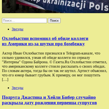
Найти:
Звезды
Охлобыстин вспомнил об обиде коллеги
из Америки из-за шутки про бомбежку
Актер Иван Охлобыстин признался в Telegram-канале, что
сильно удивился, узнав об обиде коллеги по сериалу
"Интерны" Одина Байрона. © Газета.Ru Охлобыстин отметил,
что американскому коллеге стоило рассказать о своих обидах.
По словам актера, тогда бы он так не шутил. Артист объяснил,
что его юмор бывает грубым. К примеру, он мог пошутить
[…]
Звезды
Подруга Джастина и Хейли Бибер случайно
раскрыла дату рождения первенца супругов