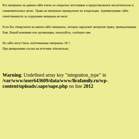
Все материалы на данном сайте взяты из открытых источников и предоставляются исключительно в
ознакомительных целях. Права на материалы принадлежат их владельцам. Администрация сайта
ответственности за содержание материала не несет.
Если Вы обнаружили на нашем сайте материалы, которые нарушают авторские права, принадлежащие
Вам, Вашей компании или организации, пожалуйста, сообщите нам.
На сайте могут быть опубликованы материалы 18+!
При цитировании ссылка на источник обязательна.
Warning
: Undefined array key "integration_type" in
/var/www/user643609/data/www/lirafamily.ru/wp-
content/uploads/.sape/sape.php
on line
2012