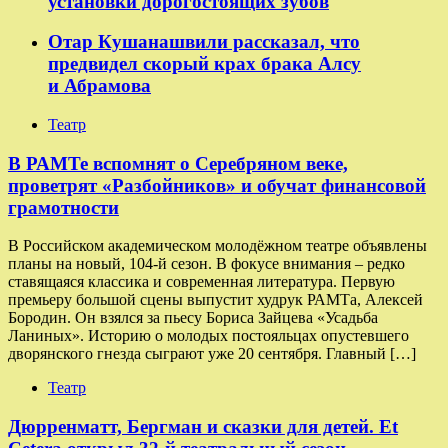
установки дорогостоящих зубов
Отар Кушанашвили рассказал, что
предвидел скорый крах брака Алсу
и Абрамова
Театр
​​В РАМТе вспомнят о Серебряном веке,
проветрят «Разбойников» и обучат финансовой
грамотности
В Российском академическом молодёжном театре объявлены
планы на новый, 104-й сезон. В фокусе внимания – редко
ставящаяся классика и современная литература. Первую
премьеру большой сцены выпустит худрук РАМТа, Алексей
Бородин. Он взялся за пьесу Бориса Зайцева «Усадьба
Ланиных». Историю о молодых постояльцах опустевшего
дворянского гнезда сыграют уже 20 сентября. Главный […]
Театр
Дюрренматт, Бергман и сказки для детей. Et