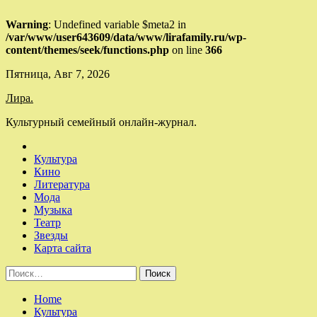
Warning
: Undefined variable $meta2 in
/var/www/user643609/data/www/lirafamily.ru/wp-
content/themes/seek/functions.php
on line
366
Skip
Пятница, Авг 7, 2026
to
Лира.
content
Культурный семейный онлайн-журнал.
Культура
Кино
Литература
Мода
Музыка
Театр
Звезды
Карта сайта
Найти:
Home
Культура