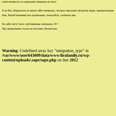
ответственности за содержание материала не несет.
Если Вы обнаружили на нашем сайте материалы, которые нарушают авторские права, принадлежащие
Вам, Вашей компании или организации, пожалуйста, сообщите нам.
На сайте могут быть опубликованы материалы 18+!
При цитировании ссылка на источник обязательна.
Warning
: Undefined array key "integration_type" in
/var/www/user643609/data/www/lirafamily.ru/wp-
content/uploads/.sape/sape.php
on line
2012