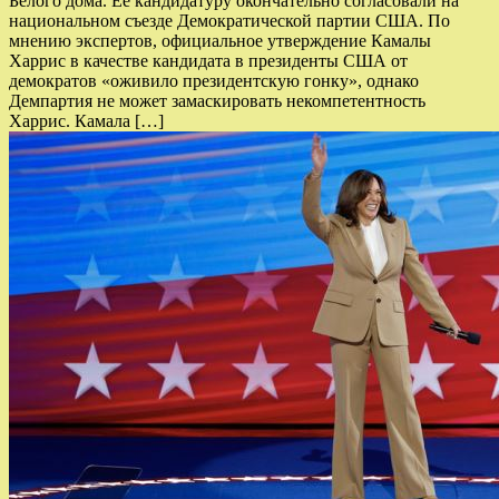
Белого дома. Её кандидатуру окончательно согласовали на
национальном съезде Демократической партии США. По
мнению экспертов, официальное утверждение Камалы
Харрис в качестве кандидата в президенты США от
демократов «оживило президентскую гонку», однако
Демпартия не может замаскировать некомпетентность
Харрис. Камала […]