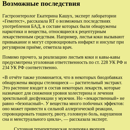
Возможные последствия
Гастроэнтеролог Екатерина Кашух, эксперт лаборатории
«Гемотест», рассказала RT о возможных последствиях
употребления БАД, в составе которых были обнаружены
наркотики и вещества, относящиеся к рецептурным
лекарственным средствам. Например, листья коки вызывают
привыкание и могут спровоцировать инфаркт и инсульт при
регулярном приёме, отметила врач.
Помимо прочего, за реализацию листьев коки и кавы-кавы
предусмотрена уголовная ответственность по ст. 228 УК РФ и
234 УК РФ соответственно.
«В отчёте также упоминается, что в некоторых биодобавках
обнаружены якорцы стелющиеся — растительный экстракт.
Это растение входит в состав некоторых лекарств, которые
назначают для снижения уровня холестерина и лечения
эректильной дисфункции у мужчин. Но «лекарственный» не
равно «безопасный». У вещества много побочных эффектов:
оно может привести к сильной аллергической реакции,
спровоцировать тошноту, рвоту, головную боль, нарушения
сна и менструального цикла», — рассказала эксперт.
Суточная терапевтическая дозировка якорцев