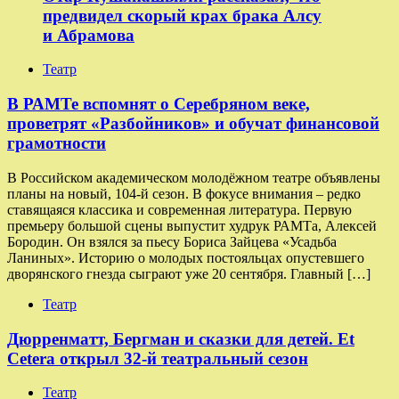
предвидел скорый крах брака Алсу
и Абрамова
Театр
​​В РАМТе вспомнят о Серебряном веке,
проветрят «Разбойников» и обучат финансовой
грамотности
В Российском академическом молодёжном театре объявлены
планы на новый, 104-й сезон. В фокусе внимания – редко
ставящаяся классика и современная литература. Первую
премьеру большой сцены выпустит худрук РАМТа, Алексей
Бородин. Он взялся за пьесу Бориса Зайцева «Усадьба
Ланиных». Историю о молодых постояльцах опустевшего
дворянского гнезда сыграют уже 20 сентября. Главный […]
Театр
Дюрренматт, Бергман и сказки для детей. Et
Cetera открыл 32-й театральный сезон
Театр