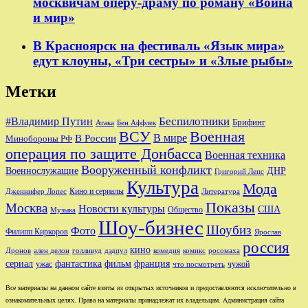
москвичам оперу-драму по роману «Война
и мир»
В Красноярск на фестиваль «Язык мира»
едут клоуны, «Три сестры» и «Злые рыбы»
Метки
Беспилотники
#Владимир Путин
Брифинг
Бен Аффлек
Атака
ВСУ
Военная
В России
В мире
Минобороны РФ
операция по защите Донбасса
Военная техника
Вооруженный конфликт
Военнослужащие
ДНР
Григорий Лепс
Культура
Мода
Кино и сериалы
Дженнифер Лопес
Литература
Показы
Москва
Новости культуры
США
Общество
Музыка
Шоу-бизнес
Шоубиз
Фото
Филипп Киркоров
Ярослав
россия
кино
ален делон
голливуд
комедия
комикс
Дронов
дэдпул
росомаха
сериал
фильм
франция
фантастика
ужас
чужой
что посмотреть
Все материалы на данном сайте взяты из открытых источников и предоставляются исключительно в
ознакомительных целях. Права на материалы принадлежат их владельцам. Администрация сайта