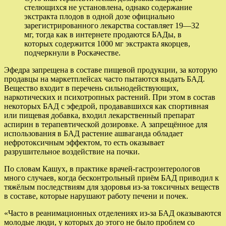
стелющихся не установлена, однако содержание
экстракта плодов в одной дозе официально
зарегистрированного лекарства составляет 19—32
мг, тогда как в интернете продаются БАДы, в
которых содержится 1000 мг экстракта якорцев,
подчеркнули в Роскачестве.
Эфедра запрещена в составе пищевой продукции, за которую
продавцы на маркетплейсах часто пытаются выдать БАД.
Вещество входит в перечень сильнодействующих,
наркотических и психотропных растений. При этом в состав
некоторых БАД с эфедрой, продававшихся как спортивная
или пищевая добавка, входил лекарственный препарат
аспирин в терапевтической дозировке. А запрещённое для
использования в БАД растение ашваганда обладает
нефротоксичным эффектом, то есть оказывает
разрушительное воздействие на почки.
По словам Кашух, в практике врачей-гастроэнтерологов
много случаев, когда бесконтрольный приём БАД приводил к
тяжёлым последствиям для здоровья из-за токсичных веществ
в составе, которые нарушают работу печени и почек.
«Часто в реанимационных отделениях из-за БАД оказываются
молодые люди, у которых до этого не было проблем со