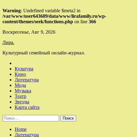
Warning
: Undefined variable $meta2 in
/var/www/user643609/data/www/lirafamily.ru/wp-
content/themes/seek/functions.php
on line
366
Skip
Воскресенье, Авг 9, 2026
to
Лира.
content
Культурный семейный онлайн-журнал.
Культура
Кино
Литература
Мода
Музыка
Театр
Звезды
Карта сайта
Найти:
Home
Литература