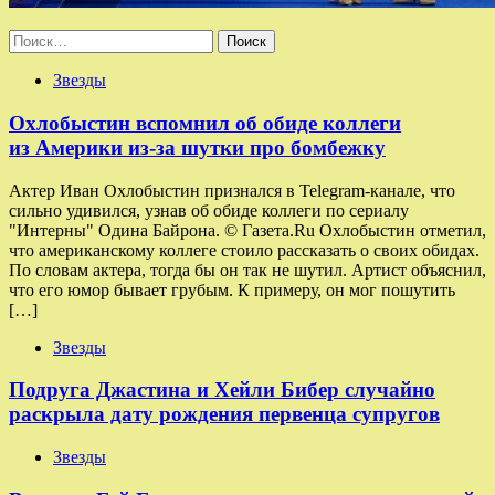
Найти:
Звезды
Охлобыстин вспомнил об обиде коллеги
из Америки из-за шутки про бомбежку
Актер Иван Охлобыстин признался в Telegram-канале, что
сильно удивился, узнав об обиде коллеги по сериалу
"Интерны" Одина Байрона. © Газета.Ru Охлобыстин отметил,
что американскому коллеге стоило рассказать о своих обидах.
По словам актера, тогда бы он так не шутил. Артист объяснил,
что его юмор бывает грубым. К примеру, он мог пошутить
[…]
Звезды
Подруга Джастина и Хейли Бибер случайно
раскрыла дату рождения первенца супругов
Звезды