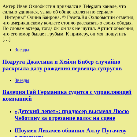
Актер Иван Охлобыстин признался в Telegram-канале, что
сильно удивился, узнав об обиде коллеги по сериалу
"Интерны" Одина Байрона. © Газета.Ru Охлобыстин отметил,
что американскому коллеге стоило рассказать о своих обидах.
По словам актера, тогда бы он так не шутил. Артист объяснил,
что его юмор бывает грубым. К примеру, он мог пошутить
[…]
Звезды
Подруга Джастина и Хейли Бибер случайно
раскрыла дату рождения первенца супругов
Звезды
Валерия Гай Германика судится с управляющей
компанией
«Детский лепет»: продюсер высмеял Люсю
Чеботину за отрезание волос на сцене
Шоумен Лихачев обвинил Аллу Пугачеву