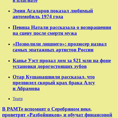
в плагиате
Эмин Агаларов показал любимый
автомобиль 1974 года
Певица Натали рассказала о возвращении
на сцену после смерти мужа
«Позволили лишнего»: продюсер назвал
самых эпатажных артистов России
Канье Уэст продал дом за $21 млн на фоне
установки дорогостоящих зубов
Отар Кушанашвили рассказал, что
предвидел скорый крах брака Алсу
и Абрамова
Театр
​​В РАМТе вспомнят о Серебряном веке,
проветрят «Разбойников» и обучат финансовой