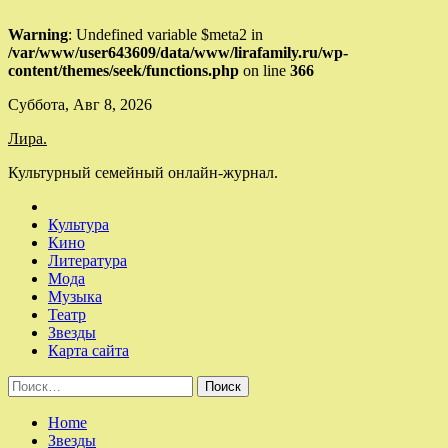
Warning
: Undefined variable $meta2 in
/var/www/user643609/data/www/lirafamily.ru/wp-
content/themes/seek/functions.php
on line
366
Skip
Суббота, Авг 8, 2026
to
Лира.
content
Культурный семейный онлайн-журнал.
Культура
Кино
Литература
Мода
Музыка
Театр
Звезды
Карта сайта
Найти:
Home
Звезды