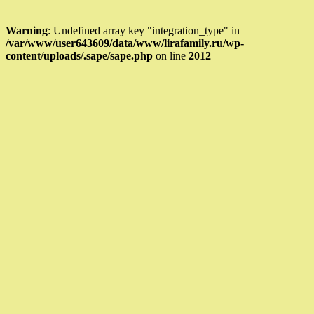
Warning
: Undefined array key "integration_type" in
/var/www/user643609/data/www/lirafamily.ru/wp-
content/uploads/.sape/sape.php
on line
2012