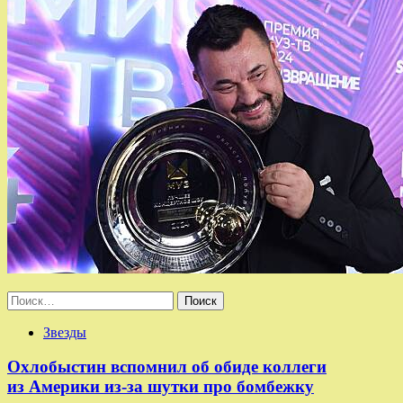
Найти:
Звезды
Охлобыстин вспомнил об обиде коллеги
из Америки из-за шутки про бомбежку