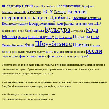
Беспилотники
#Владимир Путин
Брифинг
Бен Аффлек
Атака
ВСУ
Военная
В России
В мире
Минобороны РФ
операция по защите Донбасса
Военная техника
Вооруженный конфликт
Военнослужащие
ДНР
Григорий Лепс
Культура
Мода
Кино и сериалы
Дженнифер Лопес
Литература
Показы
Москва
Новости культуры
США
Общество
Музыка
Шоу-бизнес
Шоубиз
Фото
Филипп Киркоров
Ярослав
россия
кино
ален делон
голливуд
комедия
комикс
Дронов
дэдпул
росомаха
сериал
фильм
франция
фантастика
ужас
чужой
что посмотреть
Все материалы на данном сайте взяты из открытых источников и предоставляются исключительно в
ознакомительных целях. Права на материалы принадлежат их владельцам. Администрация сайта
ответственности за содержание материала не несет.
Если Вы обнаружили на нашем сайте материалы, которые нарушают авторские права, принадлежащие
Вам, Вашей компании или организации, пожалуйста, сообщите нам.
На сайте могут быть опубликованы материалы 18+!
При цитировании ссылка на источник обязательна.