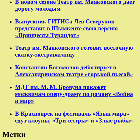
В новом сезоне Театр им. Маяковского даёт
дорогу молодым
Выпускник ГИТИСа Лев Северухин
представит в Шымкенте свою версию
«Принцессы Турандот»
Театр им. Маяковского готовит восточную
сказку-экстраваганцу
Константин Богомолов дебютирует в
Александринском театре «горькой пьесой»
МДТ им. М. М. Бровуна покажет
москвичам оперу-драму по роману «Война
и мир»
В Красноярск на фестиваль «Язык мира»
едут клоуны, «Три сестры» и «Злые рыбы»
Метки