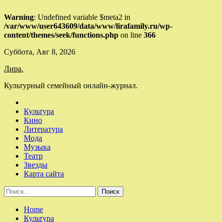
Warning
: Undefined variable $meta2 in
/var/www/user643609/data/www/lirafamily.ru/wp-
content/themes/seek/functions.php
on line
366
Skip
Суббота, Авг 8, 2026
to
Лира.
content
Культурный семейный онлайн-журнал.
Культура
Кино
Литература
Мода
Музыка
Театр
Звезды
Карта сайта
Найти:
Home
Культура