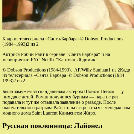
Кадр из телесериала «Санта-Барбара»© Dobson Productions
(1984–1993)2 из 2
Актриса Робин Райт в сериале "Санта Барбара" и на
мероприятии FYC Netflix "Карточный домик"
© Dobson Productions (1984-1993), AP/Willy Sanjuan1 из 2
Кадр
из телесериала «Санта-Барбара»© Dobson Productions (1984–
1993)2 из 2
Была замужем за скандальным актером Шоном Пеном — у
них двое детей. Роман получился бурным — пара не раз
подавала и тут же отзывала заявление о разводе. После
окончательного разрыва Райт стала встречаться с менеджером
модного дома Saint Laurent Климентом Жиро.
Русская поклонница: Лайонел