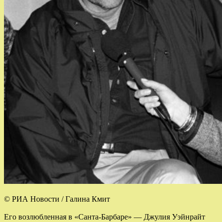
© РИА Новости / Галина Кмит
Его возлюбленная в «Санта-Барбаре» — Джулия Уэйнрайт