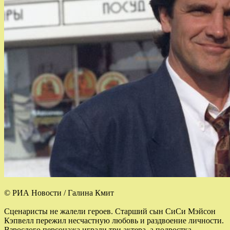
© РИА Новости / Галина Кмит
Сценаристы не жалели героев. Старший сын СиСи Мэйсон
Кэпвелл пережил несчастную любовь и раздвоение личности.
Взрослого персонажа играли три актера, а подростка —