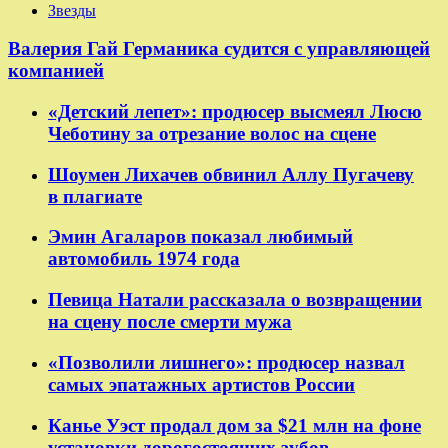
Звезды
Валерия Гай Германика судится с управляющей
компанией
«Детский лепет»: продюсер высмеял Люсю
Чеботину за отрезание волос на сцене
Шоумен Лихачев обвинил Аллу Пугачеву
в плагиате
Эмин Агаларов показал любимый
автомобиль 1974 года
Певица Натали рассказала о возвращении
на сцену после смерти мужа
«Позволили лишнего»: продюсер назвал
самых эпатажных артистов России
Канье Уэст продал дом за $21 млн на фоне
установки дорогостоящих зубов