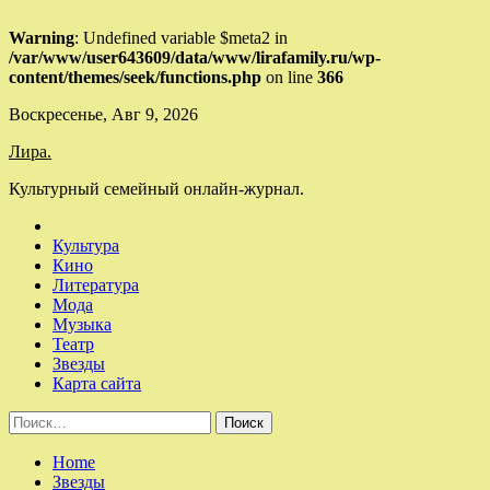
Warning
: Undefined variable $meta2 in
/var/www/user643609/data/www/lirafamily.ru/wp-
content/themes/seek/functions.php
on line
366
Skip
Воскресенье, Авг 9, 2026
to
Лира.
content
Культурный семейный онлайн-журнал.
Культура
Кино
Литература
Мода
Музыка
Театр
Звезды
Карта сайта
Найти:
Home
Звезды