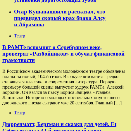
Отар Кушанашвили рассказал, что
предвидел скорый крах брака Алсу
и Абрамова
Театр
​​В РАМТе вспомнят о Серебряном веке,
проветрят «Разбойников» и обучат финансовой
грамотности
В Российском академическом молодёжном театре объявлены
планы на новый, 104-й сезон. В фокусе внимания – редко
ставящаяся классика и современная литература. Первую
премьеру большой сцены выпустит худрук РАМТа, Алексей
Бородин. Он взялся за пьесу Бориса Зайцева «Усадьба
Ланиных». Историю о молодых постояльцах опустевшего
дворянского гнезда сыграют уже 20 сентября. Главный […]
Театр
Дюрренматт, Бергман и сказки для детей. Et
Cetera открыл 32-й театральный сезон