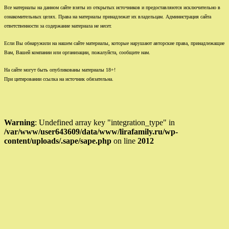
Все материалы на данном сайте взяты из открытых источников и предоставляются исключительно в
ознакомительных целях. Права на материалы принадлежат их владельцам. Администрация сайта
ответственности за содержание материала не несет.
Если Вы обнаружили на нашем сайте материалы, которые нарушают авторские права, принадлежащие
Вам, Вашей компании или организации, пожалуйста, сообщите нам.
На сайте могут быть опубликованы материалы 18+!
При цитировании ссылка на источник обязательна.
Warning
: Undefined array key "integration_type" in
/var/www/user643609/data/www/lirafamily.ru/wp-
content/uploads/.sape/sape.php
on line
2012