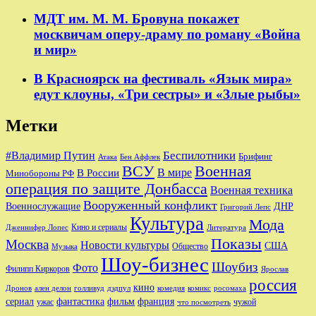
МДТ им. М. М. Бровуна покажет
москвичам оперу-драму по роману «Война
и мир»
В Красноярск на фестиваль «Язык мира»
едут клоуны, «Три сестры» и «Злые рыбы»
Метки
Беспилотники
#Владимир Путин
Брифинг
Бен Аффлек
Атака
ВСУ
Военная
В России
В мире
Минобороны РФ
операция по защите Донбасса
Военная техника
Вооруженный конфликт
Военнослужащие
ДНР
Григорий Лепс
Культура
Мода
Кино и сериалы
Дженнифер Лопес
Литература
Показы
Москва
Новости культуры
США
Общество
Музыка
Шоу-бизнес
Шоубиз
Фото
Филипп Киркоров
Ярослав
россия
кино
ален делон
голливуд
комедия
комикс
Дронов
дэдпул
росомаха
сериал
фильм
франция
фантастика
ужас
чужой
что посмотреть