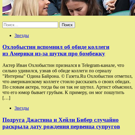
Найти:
Звезды
Охлобыстин вспомнил об обиде коллеги
из Америки из-за шутки про бомбежку
Актер Иван Охлобыстин признался в Telegram-канале, что
сильно удивился, узнав об обиде коллеги по сериалу
"Интерны" Одина Байрона. © Газета.Ru Охлобыстин отметил,
что американскому коллеге стоило рассказать о своих обидах.
По словам актера, тогда бы он так не шутил. Артист объяснил,
что его юмор бывает грубым. К примеру, он мог пошутить
[…]
Звезды
Подруга Джастина и Хейли Бибер случайно
раскрыла дату рождения первенца супругов