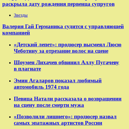
раскрыла дату рождения первенца супругов
Звезды
Валерия Гай Германика судится с управляющей
компанией
«Детский лепет»: продюсер высмеял Люсю
Чеботину за отрезание волос на сцене
Шоумен Лихачев обвинил Аллу Пугачеву
в плагиате
Эмин Агаларов показал любимый
автомобиль 1974 года
Певица Натали рассказала о возвращении
на сцену после смерти мужа
«Позволили лишнего»: продюсер назвал
самых эпатажных артистов России