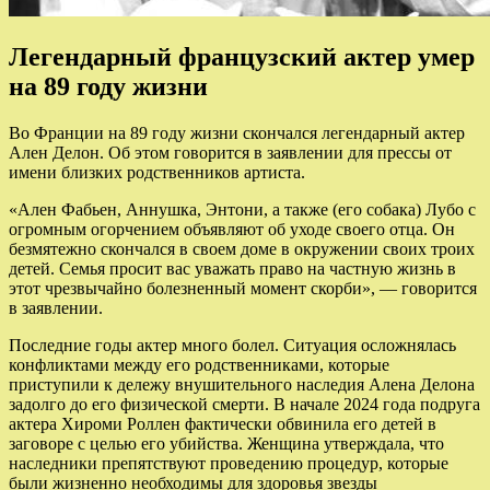
Легендарный французский актер умер
на 89 году жизни
Во Франции на 89 году жизни скончался легендарный актер
Ален Делон. Об этом говорится в заявлении для прессы от
имени близких родственников артиста.
«Ален Фабьен, Аннушка, Энтони, а также (его собака) Лубо с
огромным огорчением объявляют об уходе своего отца. Он
безмятежно скончался в своем доме в окружении своих троих
детей. Семья просит вас уважать право на частную жизнь в
этот чрезвычайно болезненный момент скорби», — говорится
в заявлении.
Последние годы актер много болел. Ситуация осложнялась
конфликтами между его родственниками, которые
приступили к дележу внушительного наследия Алена Делона
задолго до его физической смерти. В начале 2024 года подруга
актера Хироми Роллен фактически обвинила его детей в
заговоре с целью его убийства. Женщина утверждала, что
наследники препятствуют проведению процедур, которые
были жизненно необходимы для здоровья звезды