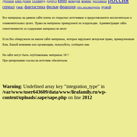
кино
ален делон
голливуд
комедия
комикс
Дронов
дэдпул
росомаха
сериал
фильм
франция
фантастика
ужас
чужой
что посмотреть
Все материалы на данном сайте взяты из открытых источников и предоставляются исключительно в
ознакомительных целях. Права на материалы принадлежат их владельцам. Администрация сайта
ответственности за содержание материала не несет.
Если Вы обнаружили на нашем сайте материалы, которые нарушают авторские права, принадлежащие
Вам, Вашей компании или организации, пожалуйста, сообщите нам.
На сайте могут быть опубликованы материалы 18+!
При цитировании ссылка на источник обязательна.
Warning
: Undefined array key "integration_type" in
/var/www/user643609/data/www/lirafamily.ru/wp-
content/uploads/.sape/sape.php
on line
2012