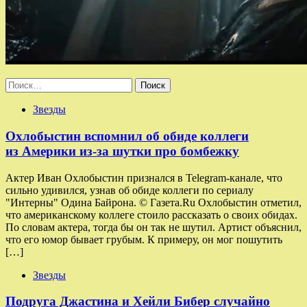
Найти:
Звезды
Охлобыстин вспомнил об обиде коллеги
из Америки из-за шутки про бомбежку
Актер Иван Охлобыстин признался в Telegram-канале, что
сильно удивился, узнав об обиде коллеги по сериалу
"Интерны" Одина Байрона. © Газета.Ru Охлобыстин отметил,
что американскому коллеге стоило рассказать о своих обидах.
По словам актера, тогда бы он так не шутил. Артист объяснил,
что его юмор бывает грубым. К примеру, он мог пошутить
[…]
Звезды
Подруга Джастина и Хейли Бибер случайно