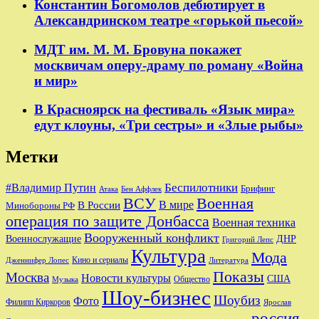
Константин Богомолов дебютирует в
Александринском театре «горькой пьесой»
МДТ им. М. М. Бровуна покажет
москвичам оперу-драму по роману «Война
и мир»
В Красноярск на фестиваль «Язык мира»
едут клоуны, «Три сестры» и «Злые рыбы»
Метки
Беспилотники
#Владимир Путин
Брифинг
Бен Аффлек
Атака
ВСУ
Военная
В России
В мире
Минобороны РФ
операция по защите Донбасса
Военная техника
Вооруженный конфликт
Военнослужащие
ДНР
Григорий Лепс
Культура
Мода
Кино и сериалы
Дженнифер Лопес
Литература
Показы
Москва
Новости культуры
США
Общество
Музыка
Шоу-бизнес
Шоубиз
Фото
Филипп Киркоров
Ярослав
россия