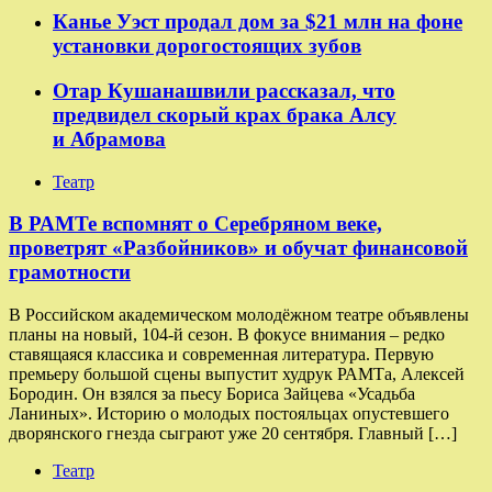
Канье Уэст продал дом за $21 млн на фоне
установки дорогостоящих зубов
Отар Кушанашвили рассказал, что
предвидел скорый крах брака Алсу
и Абрамова
Театр
​​В РАМТе вспомнят о Серебряном веке,
проветрят «Разбойников» и обучат финансовой
грамотности
В Российском академическом молодёжном театре объявлены
планы на новый, 104-й сезон. В фокусе внимания – редко
ставящаяся классика и современная литература. Первую
премьеру большой сцены выпустит худрук РАМТа, Алексей
Бородин. Он взялся за пьесу Бориса Зайцева «Усадьба
Ланиных». Историю о молодых постояльцах опустевшего
дворянского гнезда сыграют уже 20 сентября. Главный […]
Театр