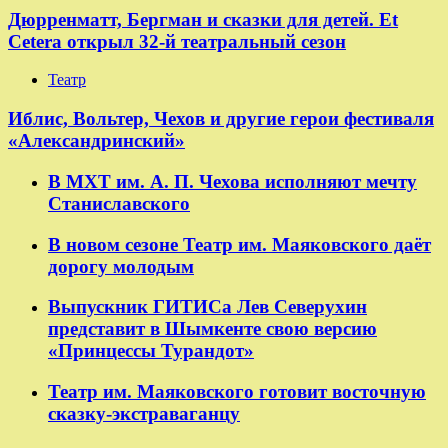
Дюрренматт, Бергман и сказки для детей. Et
Cetera открыл 32-й театральный сезон
Театр
​​Иблис, Вольтер, Чехов и другие герои фестиваля
«Александринский»
В МХТ им. А. П. Чехова исполняют мечту
Станиславского
В новом сезоне Театр им. Маяковского даёт
дорогу молодым
Выпускник ГИТИСа Лев Северухин
представит в Шымкенте свою версию
«Принцессы Турандот»
Театр им. Маяковского готовит восточную
сказку-экстраваганцу