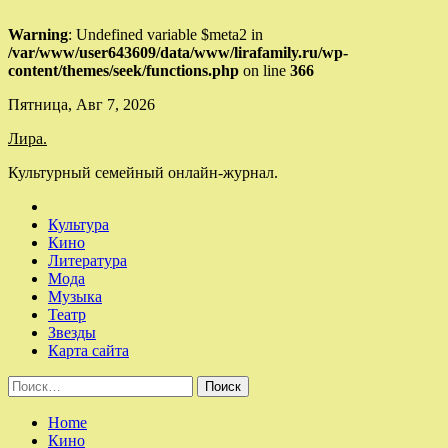
Warning
: Undefined variable $meta2 in
/var/www/user643609/data/www/lirafamily.ru/wp-
content/themes/seek/functions.php
on line
366
Skip
Пятница, Авг 7, 2026
to
Лира.
content
Культурный семейный онлайн-журнал.
Культура
Кино
Литература
Мода
Музыка
Театр
Звезды
Карта сайта
Найти:
Home
Кино