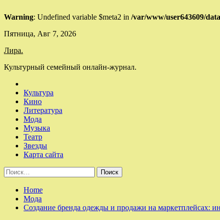
Warning
: Undefined variable $meta2 in
/var/www/user643609/data/
Skip
Пятница, Авг 7, 2026
to
Лира.
content
Культурный семейный онлайн-журнал.
Культура
Кино
Литература
Мода
Музыка
Театр
Звезды
Карта сайта
Найти:
Home
Мода
Создание бренда одежды и продажи на маркетплейсах: и