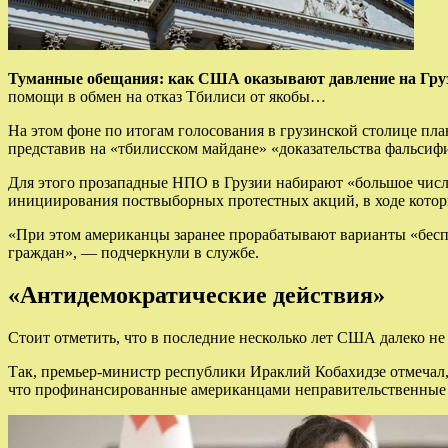
Туманные обещания: как США оказывают давление на Грузи
помощи в обмен на отказ Тбилиси от якобы…
На этом фоне по итогам голосования в грузинской столице пла
представив на «тбилисском майдане» «до­казательства фальсиф
Для этого прозападные НПО в Грузии набирают «большое чис
инициирования поствыбор­ных протестных акций, в ходе котор
«При этом американцы заранее прорабатывают варианты «бес
граждан», — подчеркнули в службе.
«Антидемократические действия»
Стоит отметить, что в последние несколько лет США далеко не
Так, премьер-министр республики Ираклий Кобахидзе отмечал,
что профинансированные американцами неправительственные о