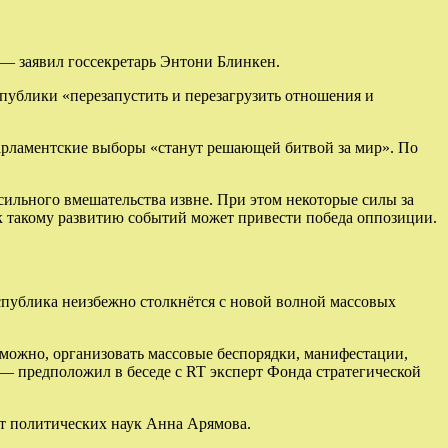
— заявил госсекретарь Энтони Блинкен.
спублики «перезапустить и перезагрузить отношения и
парламентские выборы «станут решающей битвой за мир». По
сильного вмешательства извне. При этом некоторые силы за
 к такому развитию событий может привести победа оппозиции.
еспублика неизбежно столкнётся с новой волной массовых
зможно, организовать массовые беспорядки, манифестации,
— предположил в беседе с RT эксперт Фонда стратегической
ат политических наук Анна Арямова.