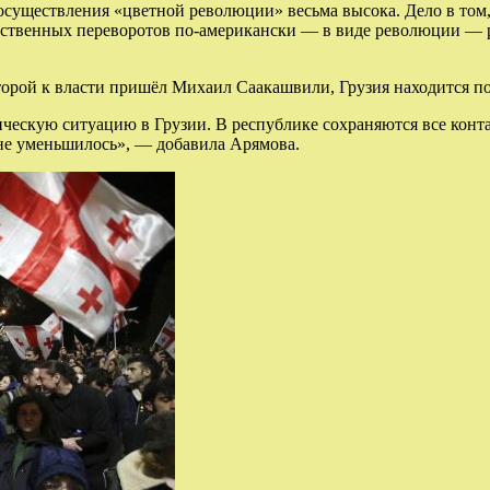
 осуществления «цветной революции» весьма высока. Дело в том
арственных переворотов по-американски — в виде революции — р
оторой к власти пришёл Михаил Саакашвили, Грузия находится п
ческую ситуацию в Грузии. В республике сохраняются все конта
 не уменьшилось», — добавила Арямова.