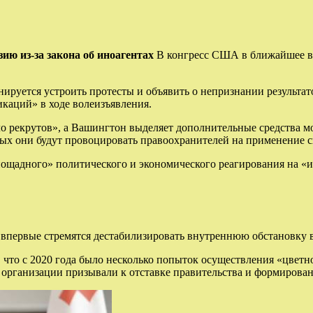
ю из-за закона об иноагентах
В конгресс США в ближайшее вр
нируется устроить протесты и объявить о непризнании результат
икаций» в ходе волеизъявления.
ло рекрутов», а Вашингтон выделяет дополнительные средства
ых они будут провоцировать право­охранителей на применение с
пощадного» политического и экономического реагирования на 
 впервые стремятся дестабилизировать внутреннюю обстановку в
 что с 2020 года было несколько попыток осуществления «цветн
рганизации призывали к отставке правительства и формировани