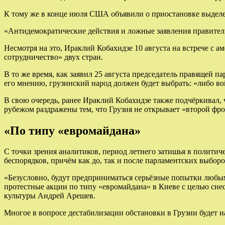
К тому же в конце июля США объявили о приостановке выделе
«Антидемократические действия и ложные заявления правител
Несмотря на это, Ираклий Кобахидзе 10 августа на встрече с 
сотрудничество» двух стран.
В то же время, как заявил 25 августа председатель правящей
его мнению, грузинский народ должен будет выбрать: «либо во
В свою очередь, ранее Ираклий Кобахидзе также подчёркивал, 
рубежом раздражены тем, что Грузия не открывает «второй фро
«По типу «евромайдана»
С точки зрения аналитиков, период летнего затишья в полити
беспорядков, причём как до, так и после парламентских выборо
«Безусловно, будут предприниматься серьёзные попытки любым
протестные акции по типу «евромайдана» в Киеве с целью сне
культуры Андрей Арешев.
Многое в вопросе дестабилизации обстановки в Грузии будет 