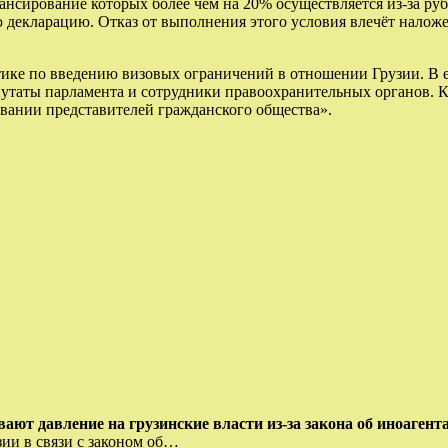
сирование которых более чем на 20% осуществляется из-за рубе
екларацию. Отказ от выполнения этого условия влечёт наложение 
ике по введению визовых ограничений в отношении Грузии. В е
епутаты парламента и сотрудники правоохранительных органов. 
вании представителей гражданского общества».
ют давление на грузинские власти из-за закона об иноагент
ии в связи с законом об…