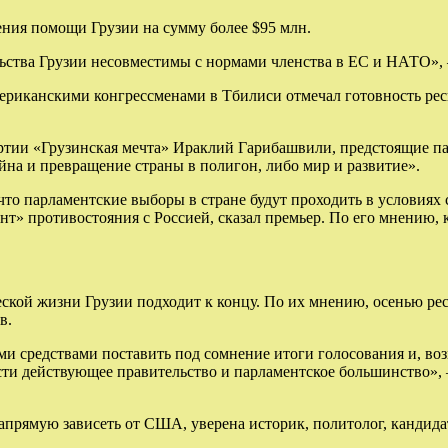
ния помощи Грузии на сумму более $95 млн.
ьства Грузии несовместимы с нормами членства в ЕС и НАТО», 
американскими конгрессменами в Тбилиси отмечал готовность ре
 партии «Грузинская мечта» Ираклий Гарибашвили, предстоящие 
йна и превращение страны в полигон, либо мир и развитие».
что парламентские выборы в стране будут проходить в условиях 
нт» противостояния с Россией, сказал премьер. По его мнению,
ческой жизни Грузии подходит к концу. По их мнению, осенью р
в.
и средствами поставить под сомнение итоги голосования и, во
сти действующее правительство и парламентское большинство», 
напрямую зависеть от США, уверена историк, политолог, кандид