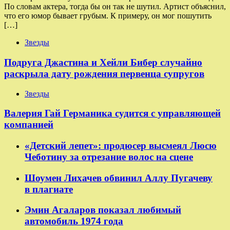
По словам актера, тогда бы он так не шутил. Артист объяснил,
что его юмор бывает грубым. К примеру, он мог пошутить
[…]
Звезды
Подруга Джастина и Хейли Бибер случайно
раскрыла дату рождения первенца супругов
Звезды
Валерия Гай Германика судится с управляющей
компанией
«Детский лепет»: продюсер высмеял Люсю
Чеботину за отрезание волос на сцене
Шоумен Лихачев обвинил Аллу Пугачеву
в плагиате
Эмин Агаларов показал любимый
автомобиль 1974 года