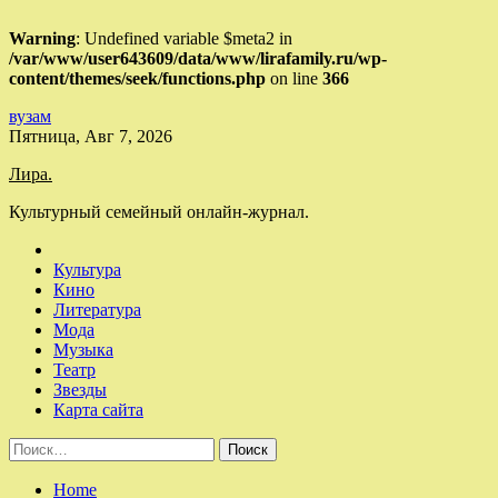
Warning
: Undefined variable $meta2 in
/var/www/user643609/data/www/lirafamily.ru/wp-
content/themes/seek/functions.php
on line
366
вузам
Skip
Пятница, Авг 7, 2026
to
Лира.
content
Культурный семейный онлайн-журнал.
Культура
Кино
Литература
Мода
Музыка
Театр
Звезды
Карта сайта
Найти:
Home