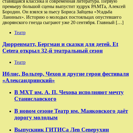
ставящаяся классика и современная литература. Первую
премьеру большой сцены выпустит худрук РАМТа, Алексей
Бородин. Он взялся за пьесу Бориса Зайцева «Усадьба
Ланиных». Историю о молодых постояльцах опустевшего
дворянского гнезда сыграют уже 20 сентября. Главный […]
Театр
Дюрренматт, Бергман и сказки для детей. Et
Cetera открыл 32-й театральный сезон
Театр
​​Иблис, Вольтер, Чехов и другие герои фестиваля
«Александринский»
В МХТ им. А. П. Чехова исполняют мечту
Станиславского
В новом сезоне Театр им. Маяковского даёт
дорогу молодым
Выпускник ГИТИСа Лев Северухин