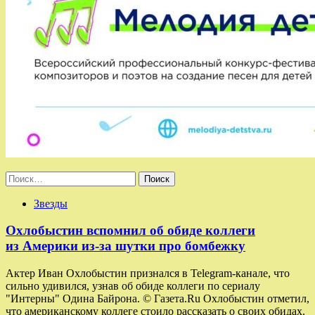
Найти:
Звезды
Охлобыстин вспомнил об обиде коллеги
из Америки из-за шутки про бомбежку
Актер Иван Охлобыстин признался в Telegram-канале, что
сильно удивился, узнав об обиде коллеги по сериалу
"Интерны" Одина Байрона. © Газета.Ru Охлобыстин отметил,
что американскому коллеге стоило рассказать о своих обидах.