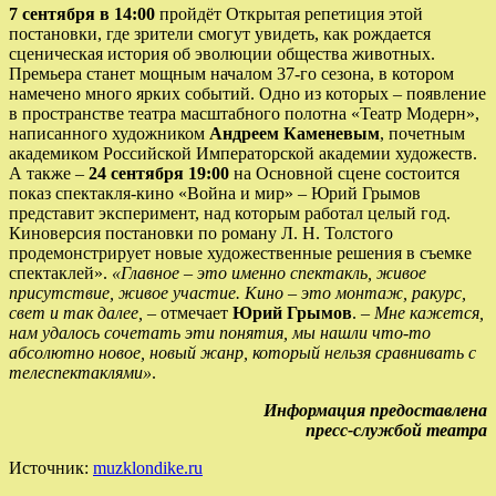
7 сентября в 14:00
пройдёт Открытая репетиция этой
постановки, где зрители смогут увидеть, как рождается
сценическая история об эволюции общества животных.
Премьера станет мощным началом 37-го сезона, в котором
намечено много ярких событий. Одно из которых – появление
в пространстве театра масштабного полотна «Театр Модерн»,
написанного художником
Андреем Каменевым
, почетным
академиком Российской Императорской академии художеств.
А также –
24 сентября
19:00
на Основной сцене состоится
показ спектакля-кино «Война и мир» – Юрий Грымов
представит эксперимент, над которым работал целый год.
Киноверсия постановки по роману Л. Н. Толстого
продемонстрирует новые художественные решения в съемке
спектаклей».
«Главное – это именно спектакль, живое
присутствие, живое участие. Кино – это монтаж, ракурс,
свет и так далее,
– отмечает
Юрий Грымов
. –
Мне кажется,
нам удалось сочетать эти понятия, мы нашли что-то
абсолютно новое, новый жанр, который нельзя сравнивать с
телеспектаклями»
.
Информация предоставлена
пресс-службой театра
Источник:
muzklondike.ru