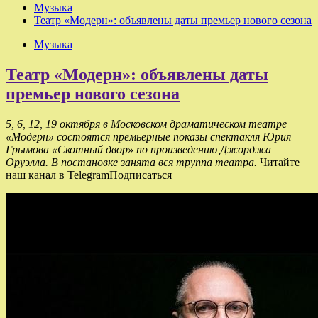
Музыка
Театр «Модерн»: объявлены даты премьер нового сезона
Музыка
Театр «Модерн»: объявлены даты
премьер нового сезона
5, 6, 12, 19 октября в Московском драматическом театре
«Модерн» состоятся премьерные показы спектакля Юрия
Грымова «Скотный двор» по произведению Джорджа
Оруэлла. В постановке занята вся труппа театра.
Читайте
наш канал в TelegramПодписаться