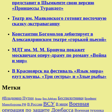
представит в Шымкенте свою версию
«Принцессы Турандот»
Театр им. Маяковского готовит восточную
сказку-экстраваганцу
Константин Богомолов дебютирует в
Александринском театре «горькой пьесой»
МДТ им. М. М. Бровуна покажет
москвичам оперу-драму по роману «Война
и мир»
В Красноярск на фестиваль «Язык мира»
едут клоуны, «Три сестры» и «Злые рыбы»
Метки
Беспилотники
#Владимир Путин
Брифинг
Бен Аффлек
Атака
ВСУ
Военная
В России
В мире
Минобороны РФ
операция по защите Донбасса
Военная техника