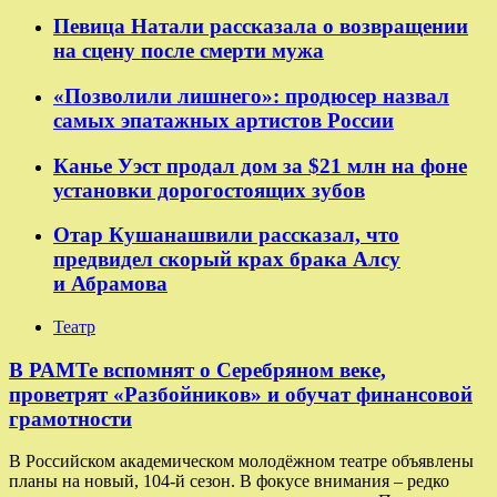
Певица Натали рассказала о возвращении
на сцену после смерти мужа
«Позволили лишнего»: продюсер назвал
самых эпатажных артистов России
Канье Уэст продал дом за $21 млн на фоне
установки дорогостоящих зубов
Отар Кушанашвили рассказал, что
предвидел скорый крах брака Алсу
и Абрамова
Театр
​​В РАМТе вспомнят о Серебряном веке,
проветрят «Разбойников» и обучат финансовой
грамотности
В Российском академическом молодёжном театре объявлены
планы на новый, 104-й сезон. В фокусе внимания – редко