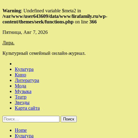
Warning
: Undefined variable $meta2 in
/var/www/user643609/data/www/lirafamily.ru/wp-
content/themes/seek/functions.php
on line
366
Skip
Пятница, Авг 7, 2026
to
Лира.
content
Культурный семейный онлайн-журнал.
Культура
Кино
Литература
Мода
Музыка
Театр
Звезды
Карта сайта
Найти:
Home
Культура