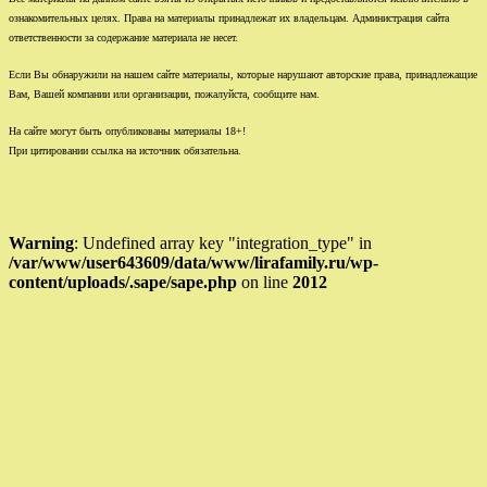
ознакомительных целях. Права на материалы принадлежат их владельцам. Администрация сайта
ответственности за содержание материала не несет.
Если Вы обнаружили на нашем сайте материалы, которые нарушают авторские права, принадлежащие
Вам, Вашей компании или организации, пожалуйста, сообщите нам.
На сайте могут быть опубликованы материалы 18+!
При цитировании ссылка на источник обязательна.
Warning
: Undefined array key "integration_type" in
/var/www/user643609/data/www/lirafamily.ru/wp-
content/uploads/.sape/sape.php
on line
2012