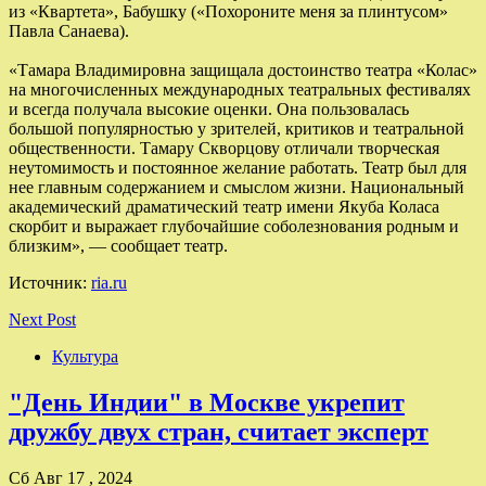
из «Квартета», Бабушку («Похороните меня за плинтусом»
Павла Санаева).
«Тамара Владимировна защищала достоинство театра «Колас»
на многочисленных международных театральных фестивалях
и всегда получала высокие оценки. Она пользовалась
большой популярностью у зрителей, критиков и театральной
общественности. Тамару Скворцову отличали творческая
неутомимость и постоянное желание работать. Театр был для
нее главным содержанием и смыслом жизни. Национальный
академический драматический театр имени Якуба Коласа
скорбит и выражает глубочайшие соболезнования родным и
близким», — сообщает театр.
Источник:
ria.ru
Next Post
Культура
"День Индии" в Москве укрепит
дружбу двух стран, считает эксперт
Сб Авг 17 , 2024