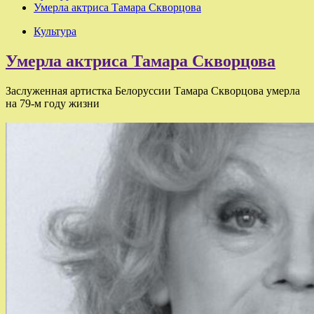
Умерла актриса Тамара Скворцова
Культура
Умерла актриса Тамара Скворцова
Заслуженная артистка Белоруссии Тамара Скворцова умерла
на 79-м году жизни