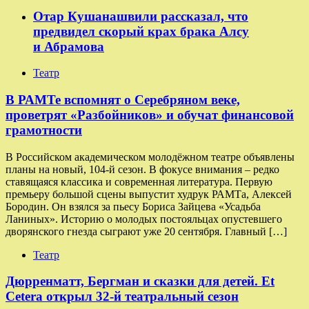
Отар Кушанашвили рассказал, что
предвидел скорый крах брака Алсу
и Абрамова
Театр
​​В РАМТе вспомнят о Серебряном веке,
проветрят «Разбойников» и обучат финансовой
грамотности
В Российском академическом молодёжном театре объявлены
планы на новый, 104-й сезон. В фокусе внимания – редко
ставящаяся классика и современная литература. Первую
премьеру большой сцены выпустит худрук РАМТа, Алексей
Бородин. Он взялся за пьесу Бориса Зайцева «Усадьба
Ланиных». Историю о молодых постояльцах опустевшего
дворянского гнезда сыграют уже 20 сентября. Главный […]
Театр
Дюрренматт, Бергман и сказки для детей. Et
Cetera открыл 32-й театральный сезон