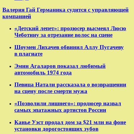
Валерия Гай Германика судится с управляющей
компанией
«Детский лепет»: продюсер высмеял Люсю
Чеботину за отрезание волос на сцене
Шоумен Лихачев обвинил Аллу Пугачеву
в плагиате
Эмин Агаларов показал любимый
автомобиль 1974 года
Певица Натали рассказала о возвращении
на сцену после смерти мужа
«Позволили лишнего»: продюсер назвал
самых эпатажных артистов России
Канье Уэст продал дом за $21 млн на фоне
установки дорогостоящих зубов