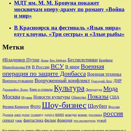
МДТ им. М. М. Бровуна покажет
москвичам оперу-драму по роману «Война
и мир»
В Красноярск на фестиваль «Язык мира»
едут клоуны, «Три сестры» и «Злые рыбы»
Метки
Беспилотники
#Владимир Путин
Брифинг
Бен Аффлек
Атака
ВСУ
Военная
В России
В мире
Минобороны РФ
операция по защите Донбасса
Военная техника
Вооруженный конфликт
Военнослужащие
ДНР
Григорий Лепс
Культура
Мода
Кино и сериалы
Дженнифер Лопес
Литература
Показы
Москва
Новости культуры
США
Общество
Музыка
Шоу-бизнес
Шоубиз
Фото
Филипп Киркоров
Ярослав
россия
кино
ален делон
голливуд
комедия
комикс
Дронов
дэдпул
росомаха
сериал
фильм
франция
фантастика
ужас
чужой
что посмотреть
Все материалы на данном сайте взяты из открытых источников и предоставляются исключительно в