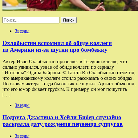
Найти:
Звезды
Охлобыстин вспомнил об обиде коллеги
из Америки из-за шутки про бомбежку
Актер Иван Охлобыстин признался в Telegram-канале, что
сильно удивился, узнав об обиде коллеги по сериалу
"Интерны" Одина Байрона. © Газета.Ru Охлобыстин отметил,
что американскому коллеге стоило рассказать о своих обидах.
По словам актера, тогда бы он так не шутил. Артист объяснил,
что его юмор бывает грубым. К примеру, он мог пошутить
[…]
Звезды
Подруга Джастина и Хейли Бибер случайно
раскрыла дату рождения первенца супругов
Звезды