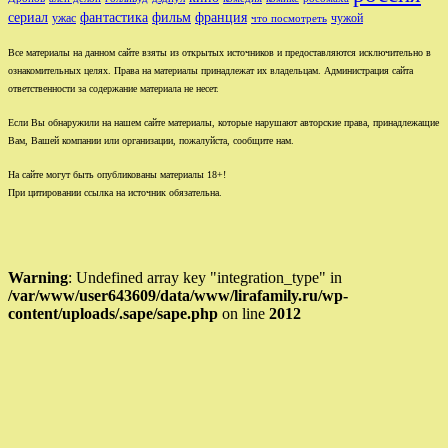
сериал
фильм
франция
фантастика
ужас
чужой
что посмотреть
Все материалы на данном сайте взяты из открытых источников и предоставляются исключительно в
ознакомительных целях. Права на материалы принадлежат их владельцам. Администрация сайта
ответственности за содержание материала не несет.
Если Вы обнаружили на нашем сайте материалы, которые нарушают авторские права, принадлежащие
Вам, Вашей компании или организации, пожалуйста, сообщите нам.
На сайте могут быть опубликованы материалы 18+!
При цитировании ссылка на источник обязательна.
Warning
: Undefined array key "integration_type" in
/var/www/user643609/data/www/lirafamily.ru/wp-
content/uploads/.sape/sape.php
on line
2012