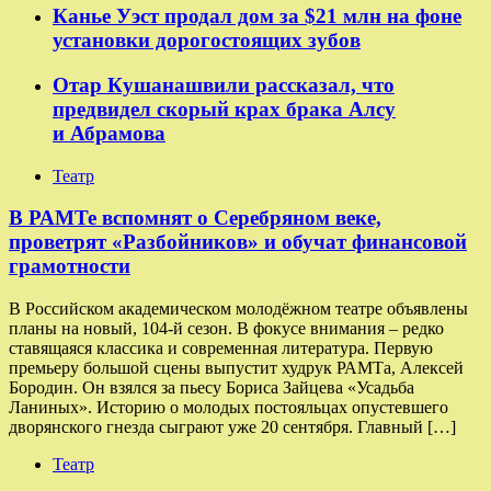
Канье Уэст продал дом за $21 млн на фоне
установки дорогостоящих зубов
Отар Кушанашвили рассказал, что
предвидел скорый крах брака Алсу
и Абрамова
Театр
​​В РАМТе вспомнят о Серебряном веке,
проветрят «Разбойников» и обучат финансовой
грамотности
В Российском академическом молодёжном театре объявлены
планы на новый, 104-й сезон. В фокусе внимания – редко
ставящаяся классика и современная литература. Первую
премьеру большой сцены выпустит худрук РАМТа, Алексей
Бородин. Он взялся за пьесу Бориса Зайцева «Усадьба
Ланиных». Историю о молодых постояльцах опустевшего
дворянского гнезда сыграют уже 20 сентября. Главный […]
Театр