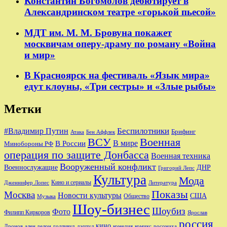
Константин Богомолов дебютирует в
Александринском театре «горькой пьесой»
МДТ им. М. М. Бровуна покажет
москвичам оперу-драму по роману «Война
и мир»
В Красноярск на фестиваль «Язык мира»
едут клоуны, «Три сестры» и «Злые рыбы»
Метки
Беспилотники
#Владимир Путин
Брифинг
Бен Аффлек
Атака
ВСУ
Военная
В России
В мире
Минобороны РФ
операция по защите Донбасса
Военная техника
Вооруженный конфликт
Военнослужащие
ДНР
Григорий Лепс
Культура
Мода
Кино и сериалы
Дженнифер Лопес
Литература
Показы
Москва
Новости культуры
США
Общество
Музыка
Шоу-бизнес
Шоубиз
Фото
Филипп Киркоров
Ярослав
россия
кино
ален делон
голливуд
комедия
комикс
Дронов
дэдпул
росомаха