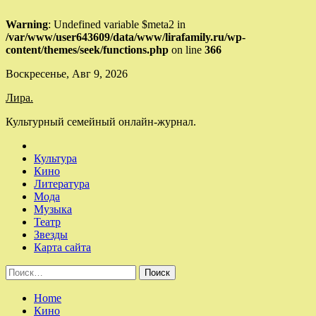
Warning
: Undefined variable $meta2 in
/var/www/user643609/data/www/lirafamily.ru/wp-
content/themes/seek/functions.php
on line
366
Skip
Воскресенье, Авг 9, 2026
to
Лира.
content
Культурный семейный онлайн-журнал.
Культура
Кино
Литература
Мода
Музыка
Театр
Звезды
Карта сайта
Найти:
Home
Кино