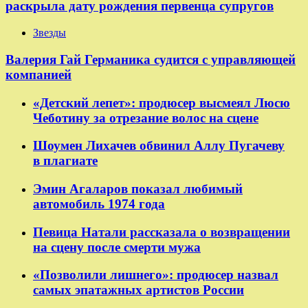
раскрыла дату рождения первенца супругов
Звезды
Валерия Гай Германика судится с управляющей
компанией
«Детский лепет»: продюсер высмеял Люсю
Чеботину за отрезание волос на сцене
Шоумен Лихачев обвинил Аллу Пугачеву
в плагиате
Эмин Агаларов показал любимый
автомобиль 1974 года
Певица Натали рассказала о возвращении
на сцену после смерти мужа
«Позволили лишнего»: продюсер назвал
самых эпатажных артистов России