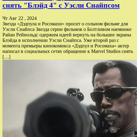
снять "Блэйд 4" с Уэсли Снайпсом
Чт Авг 22 , 2024
Звезда «Дэдпула и Росомахи» просит о сольном фильме для
Уэсли Снайпса Звезда серии фильмов о Болтливом наемнике
Райан Рейнольдс одержим идеей вернуть на большие экраны
Блэйда в исполнении Уэсли Снайпса. Уже второй раз с
момента премьеры кинокомикса «Дэдпул и Росомаха» актер
написал в социальных сетях обращение к Marvel Studios снять
[…]